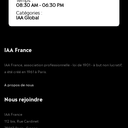
08:30 AM - 06:30 PM
Catégories :
IAA Global
IAA France
IAA France, association professionnelle - loi de 1901 - à but non lucratif,
a été créé en 1961 à Paris.
A propos de nous
Nous rejoindre
IAA France
112 bis, Rue Cardinet
75017 Paris - France