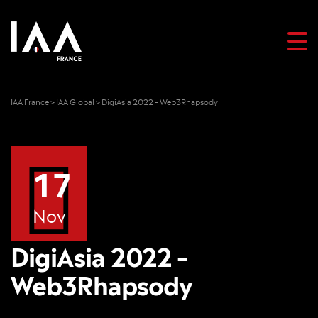
IAA France
>
IAA Global
>
DigiAsia 2022 – Web3Rhapsody
17
Nov
DigiAsia 2022 –
Web3Rhapsody