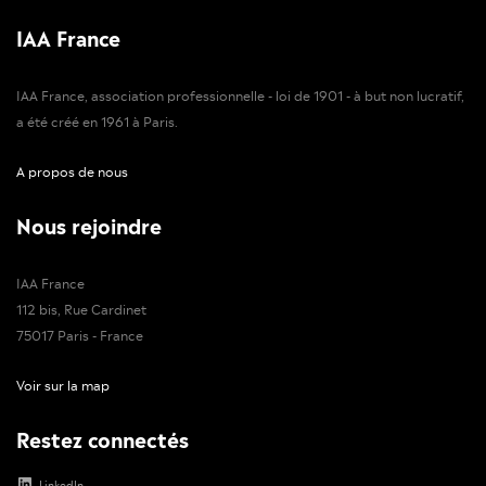
IAA France
IAA France, association professionnelle - loi de 1901 - à but non lucratif,
a été créé en 1961 à Paris.
A propos de nous
Nous rejoindre
IAA France
112 bis, Rue Cardinet
75017 Paris - France
Voir sur la map
Restez connectés
LinkedIn