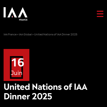
IAA France
>
IAA Global
>
United Nations of IAA Dinner 2025
16
Juin
United Nations of IAA
Dinner 2025